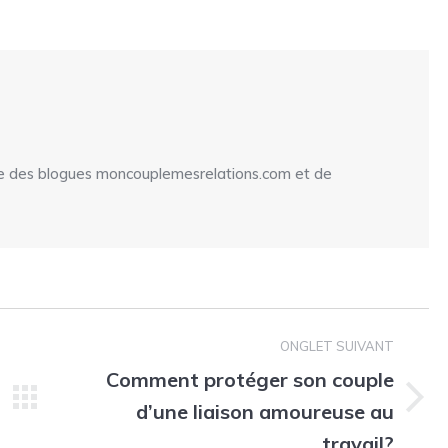
on
on
cebook
Twitter
WhatsApp
re des blogues moncouplemesrelations.com et de
ONGLET SUIVANT
Comment protéger son couple
d’une liaison amoureuse au
Onglet
suivant
travail?