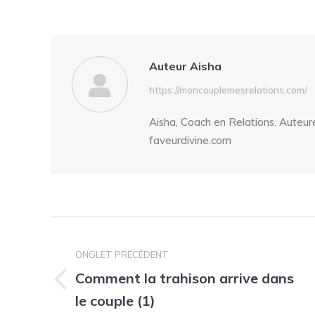
on
Fa
Auteur
Aisha
https://moncouplemesrelations.com/
Aisha, Coach en Relations. Auteu
faveurdivine.com
Navigation
de
ONGLET PRÉCÉDENT
Comment la trahison arrive dans
commentaire
Onglet
le couple (1)
précédent