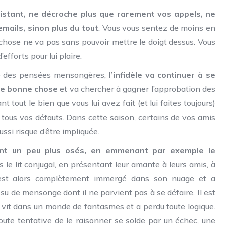
 distant, ne décroche plus que rarement vos appels, ne
mails, sinon plus du tout
. Vous vous sentez de moins en
chose ne va pas sans pouvoir mettre le doigt dessus. Vous
efforts pour lui plaire.
re des pensées mensongères,
l’infidèle va continuer à se
une bonne chose
et va chercher à gagner l’approbation des
 tout le bien que vous lui avez fait (et lui faites toujours)
nt tous vos défauts. Dans cette saison, certains de vos amis
ssi risque d’être impliquée.
ent un peu plus osés, en emmenant par exemple le
s le lit conjugal, en présentant leur amante à leurs amis, à
le est alors complètement immergé dans son nuage et a
u de mensonge dont il ne parvient pas à se défaire. Il est
l vit dans un monde de fantasmes et a perdu toute logique.
 toute tentative de le raisonner se solde par un échec, une