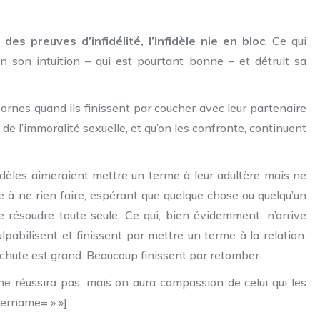
es preuves d’infidélité, l’infidèle nie en bloc
. Ce qui
 son intuition – qui est pourtant bonne – et détruit sa
 bornes quand ils finissent par coucher avec leur partenaire
 de l’immoralité sexuelle, et qu’on les confronte, continuent
idèles aimeraient mettre un terme à leur adultère mais ne
à ne rien faire, espérant que quelque chose ou quelqu’un
 se résoudre toute seule. Ce qui, bien évidemment, n’arrive
ulpabilisent et finissent par mettre un terme à la relation.
rechute est grand. Beaucoup finissent par retomber.
ne réussira pas, mais on aura compassion de celui qui les
sername= » »]