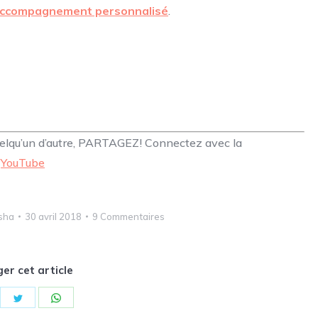
d’accompagnement personnalisé
.
quelqu’un d’autre, PARTAGEZ! Connectez avec la
|
YouTube
sha
30 avril 2018
9 Commentaires
er cet article
are
Share
Share