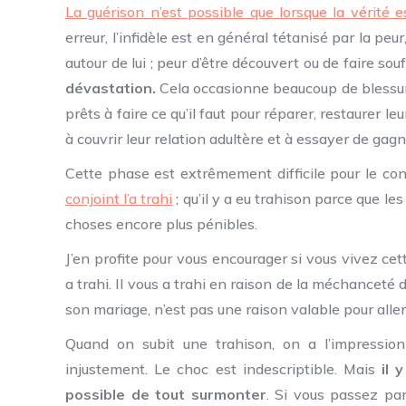
La guérison n’est possible que lorsque la vérité 
erreur, l’infidèle est en général tétanisé par la peu
autour de lui ; peur d’être découvert ou de faire souf
dévastation.
Cela occasionne beaucoup de blessure
prêts à faire ce qu’il faut pour réparer, restaurer 
à couvrir leur relation adultère et à essayer de gag
Cette phase est extrêmement difficile pour le conj
conjoint l’a trahi
; qu’il y a eu trahison parce que les
choses encore plus pénibles.
J’en profite pour vous encourager si vous vivez cett
a trahi. Il vous a trahi en raison de la méchanceté
son mariage, n’est pas une raison valable pour aller 
Quand on subit une trahison, on a l’impression 
injustement. Le choc est indescriptible. Mais
il 
possible de tout surmonter
. Si vous passez par