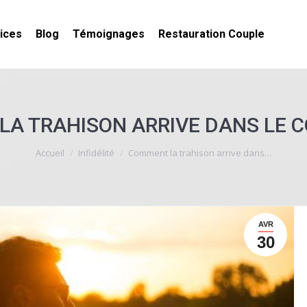
ices
Blog
Témoignages
Restauration Couple
A TRAHISON ARRIVE DANS LE CO
Vous êtes ici :
Accueil
Infidélité
Comment la trahison arrive dans…
AVR
30